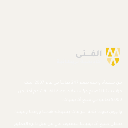
من منشأة واحدة تضم 247 طالباً في عام 2007، نمت
مؤسستنا لتصبح مؤسسة مرغوبة للغاية تدعم أكثر من
9,000 طالب في سبع أكاديميات.
واليوم، تقودنا ثلاثة التزامات بسيطة: هدفنا ووعدنا وقيمنا.
تحظى جميع أكاديمياتنا بتصنيف عالٍ من قبل دائرة التعليم