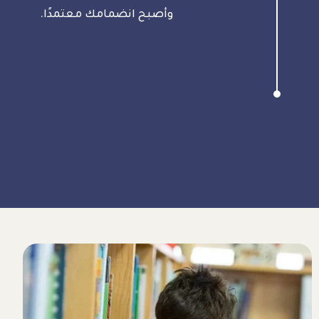
وأصبح انضمامك معتمدًا.