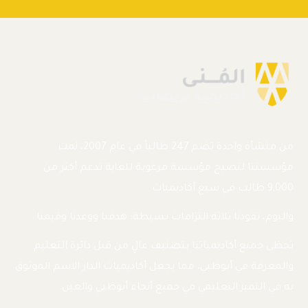
من منشأة واحدة تضم 247 طالباً في عام 2007، نمت
مؤسستنا لتصبح مؤسسة مرغوبة للغاية تدعم أكثر من
9,000 طالب في سبع أكاديميات.
واليوم، تقودنا ثلاثة التزامات بسيطة: هدفنا ووعدنا وقيمنا.
تحظى جميع أكاديمياتنا بتصنيف عالٍ من قبل دائرة التعليم
والمعرفة في أبوظبي، مما يجعل أكاديميات الدار الاسم الموثوق
به في التميز التعليمي في جميع أنحاء أبوظبي والعين.